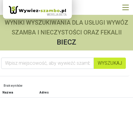
WYNIKI WYSZUKIWANIA DLA USŁUGI WYWÓZ
SZAMBA I NIECZYSTOŚCI ORAZ FEKALII
BIECZ
Wpisz miejscowość, aby wywieźć szambo
WYSZUKAJ
Brak wyników
Nazwa
Adres