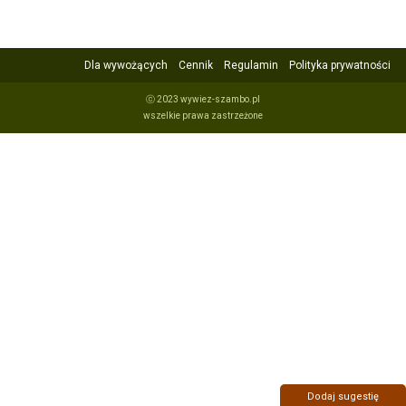
Dla wywożących
Cennik
Regulamin
Polityka prywatności
ⓒ 2023 wywiez-szambo.pl
wszelkie prawa zastrzeżone
Dodaj sugestię