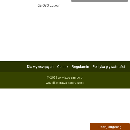
62-030 Luboń
Dla wywożących
Cennik
Regulamin
Polityka prywatności
ⓒ 2023 wywiez-szambo.pl
wszelkie prawa zastrzeżone
Dodaj sugestię