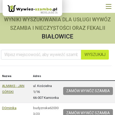
WYNIKI WYSZUKIWANIA DLA USŁUGI WYWÓZ
SZAMBA I NIECZYSTOŚCI ORAZ FEKALII
BIAŁOWICE
Wpisz miejscowość, aby wywieźć szambo
WYSZUKAJ
Nazwa
Adres
ALMAKS - JAN
ul. Kościelna
ZAMÓW WYWÓZ SZAMBA
GÓRSKI
1/16
66-007 Kamionka
DOminika
budyznska62030
ZAMÓW WYWÓZ SZAMBA
3/23