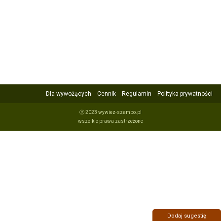
Dla wywożących
Cennik
Regulamin
Polityka prywatności
ⓒ 2023 wywiez-szambo.pl
wszelkie prawa zastrzeżone
Dodaj sugestię