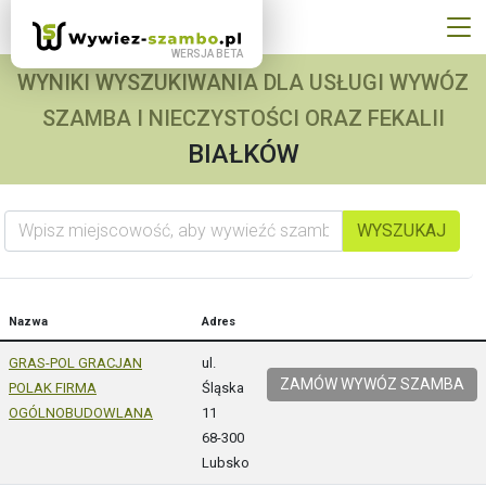
WYNIKI WYSZUKIWANIA DLA USŁUGI WYWÓZ
SZAMBA I NIECZYSTOŚCI ORAZ FEKALII
BIAŁKÓW
Wpisz miejscowość, aby wywieźć szambo
WYSZUKAJ
Nazwa
Adres
GRAS-POL GRACJAN
ul.
ZAMÓW WYWÓZ SZAMBA
POLAK FIRMA
Śląska
OGÓLNOBUDOWLANA
11
68-300
Lubsko