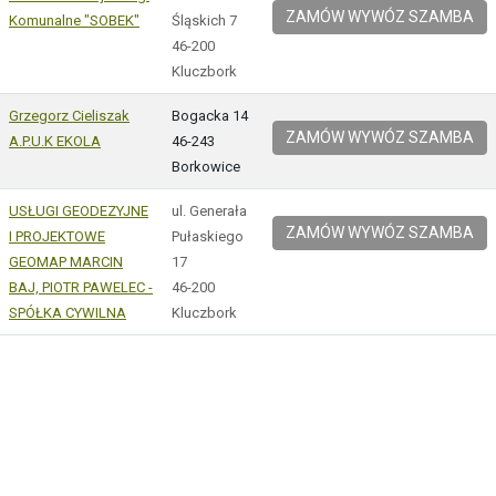
ZAMÓW WYWÓZ SZAMBA
Komunalne "SOBEK"
Śląskich 7
46-200
Kluczbork
Grzegorz Cieliszak
Bogacka 14
ZAMÓW WYWÓZ SZAMBA
A.P.U.K EKOLA
46-243
Borkowice
USŁUGI GEODEZYJNE
ul. Generała
ZAMÓW WYWÓZ SZAMBA
I PROJEKTOWE
Pułaskiego
GEOMAP MARCIN
17
BAJ, PIOTR PAWELEC -
46-200
SPÓŁKA CYWILNA
Kluczbork