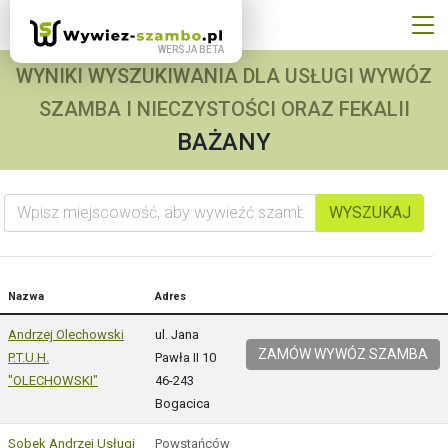
WYNIKI WYSZUKIWANIA DLA USŁUGI WYWÓZ
SZAMBA I NIECZYSTOŚCI ORAZ FEKALII
BAŻANY
Wpisz miejscowość, aby wywieźć szambo
WYSZUKAJ
Nazwa
Adres
Andrzej Olechowski
ul. Jana
ZAMÓW WYWÓZ SZAMBA
P.T.U.H.
Pawła II 10
"OLECHOWSKI"
46-243
Bogacica
Sobek Andrzej Usługi
Powstańców