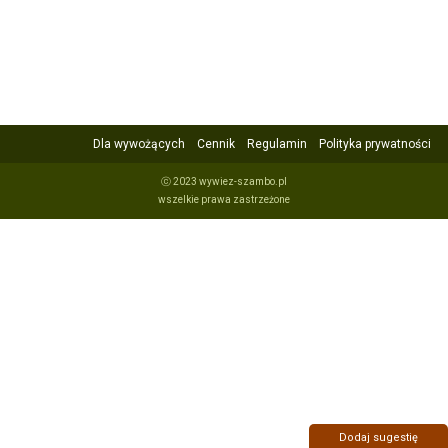
Dla wywożących
Cennik
Regulamin
Polityka prywatności
ⓒ 2023 wywiez-szambo.pl
wszelkie prawa zastrzeżone
Dodaj sugestię