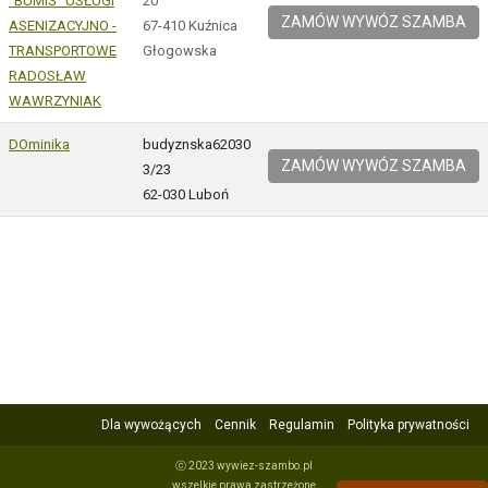
"BUMIŚ" USŁUGI
20
ZAMÓW WYWÓZ SZAMBA
ASENIZACYJNO -
67-410 Kuźnica
TRANSPORTOWE
Głogowska
RADOSŁAW
WAWRZYNIAK
DOminika
budyznska62030
ZAMÓW WYWÓZ SZAMBA
3/23
62-030 Luboń
Dla wywożących
Cennik
Regulamin
Polityka prywatności
ⓒ 2023 wywiez-szambo.pl
wszelkie prawa zastrzeżone