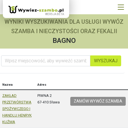
WYNIKI WYSZUKIWANIA DLA USŁUGI WYWÓZ
SZAMBA I NIECZYSTOŚCI ORAZ FEKALII
BAGNO
Wpisz miejscowość, aby wywieźć szambo
WYSZUKAJ
Nazwa
Adres
ZAKŁAD
PIWNA 2
ZAMÓW WYWÓZ SZAMBA
PRZETWÓRSTWA
67-410 Sława
SPOŻYWCZEGO I
HANDLU HENRYK
KUŹMA