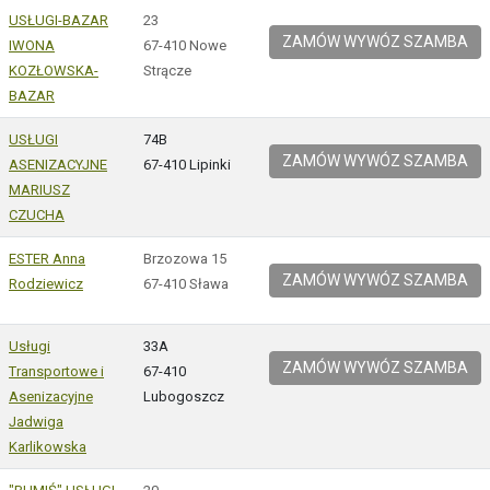
USŁUGI-BAZAR
23
ZAMÓW WYWÓZ SZAMBA
IWONA
67-410 Nowe
KOZŁOWSKA-
Strącze
BAZAR
USŁUGI
74B
ZAMÓW WYWÓZ SZAMBA
ASENIZACYJNE
67-410 Lipinki
MARIUSZ
CZUCHA
ESTER Anna
Brzozowa 15
ZAMÓW WYWÓZ SZAMBA
Rodziewicz
67-410 Sława
Usługi
33A
ZAMÓW WYWÓZ SZAMBA
Transportowe i
67-410
Asenizacyjne
Lubogoszcz
Jadwiga
Karlikowska