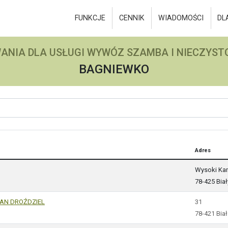
FUNKCJE
CENNIK
WIADOMOŚCI
DL
ANIA DLA USŁUGI WYWÓZ SZAMBA I NIECZYSTO
BAGNIEWKO
Adres
Wysoki Ka
78-425 Biał
AN DROŹDZIEL
31
78-421 Bia