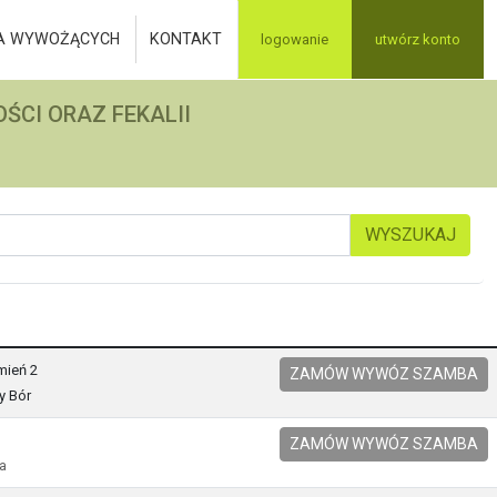
A WYWOŻĄCYCH
KONTAKT
logowanie
utwórz konto
ŚCI ORAZ FEKALII
WYSZUKAJ
mień 2
ZAMÓW WYWÓZ SZAMBA
y Bór
ZAMÓW WYWÓZ SZAMBA
ła