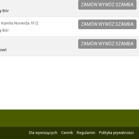
ZAMÓW WYWÓZ SZAMBA
y Bór
a Kamila Norwida 1F/2
ZAMÓW WYWÓZ SZAMBA
y Bór
ZAMÓW WYWÓZ SZAMBA
pień
Dla wywożących
Cennik
Regulamin
Polityka prywatności