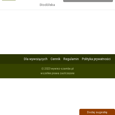
Stodólska
Dla wywożących
Cennik
Regulamin
Polityka prywatności
ⓒ 2023 wywiez-szambo.pl
wszelkie prawa zastrzeżone
Dodaj sugestię