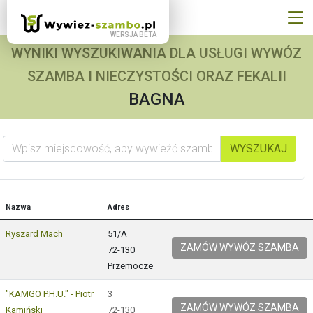
WYNIKI WYSZUKIWANIA DLA USŁUGI WYWÓZ
SZAMBA I NIECZYSTOŚCI ORAZ FEKALII
BAGNA
Wpisz miejscowość, aby wywieźć szambo
WYSZUKAJ
Nazwa
Adres
Ryszard Mach
51/A
ZAMÓW WYWÓZ SZAMBA
72-130
Przemocze
"KAMGO P.H.U." - Piotr
3
ZAMÓW WYWÓZ SZAMBA
Kamiński
72-130