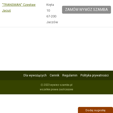
"TRANSMAN" Czesław
Kręta
ZAMÓW WYWÓZ SZAMBA
Jacuś
10
67-200
Jaczów
Dla wywożących
Cennik
Regulamin
Polityka prywatności
ⓒ 2023 wywiez-szambo.pl
wszelkie prawa zastrzeżone
Dodaj sugestię