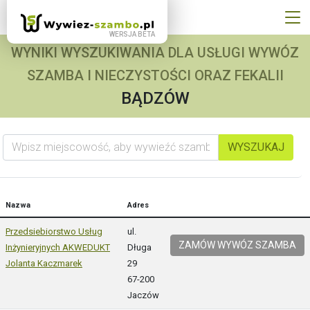
WYNIKI WYSZUKIWANIA DLA USŁUGI WYWÓZ
SZAMBA I NIECZYSTOŚCI ORAZ FEKALII
BĄDZÓW
Wpisz miejscowość, aby wywieźć szambo
WYSZUKAJ
Nazwa
Adres
Przedsiebiorstwo Usług
ul.
ZAMÓW WYWÓZ SZAMBA
Inżynieryjnych AKWEDUKT
Długa
Jolanta Kaczmarek
29
67-200
Jaczów