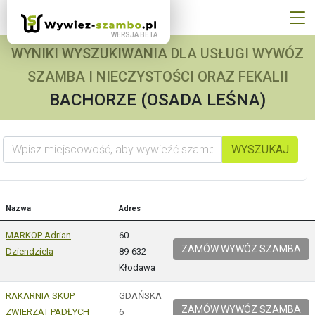
WYNIKI WYSZUKIWANIA DLA USŁUGI WYWÓZ
SZAMBA I NIECZYSTOŚCI ORAZ FEKALII
BACHORZE (OSADA LEŚNA)
Wpisz miejscowość, aby wywieźć szambo
WYSZUKAJ
Nazwa
Adres
MARKOP Adrian
60
ZAMÓW WYWÓZ SZAMBA
Dziendziela
89-632
Kłodawa
RAKARNIA SKUP
GDAŃSKA
ZAMÓW WYWÓZ SZAMBA
ZWIERZĄT PADŁYCH
6