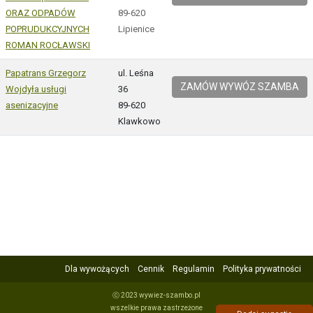
ORAZ ODPADÓW
89-620
POPRUDUKCYJNYCH
Lipienice
ROMAN ROCŁAWSKI
Papatrans Grzegorz
ul. Leśna
ZAMÓW WYWÓZ SZAMBA
Wojdyła usługi
36
asenizacyjne
89-620
Klawkowo
Dla wywożących
Cennik
Regulamin
Polityka prywatności
ⓒ 2023 wywiez-szambo.pl
wszelkie prawa zastrzeżone