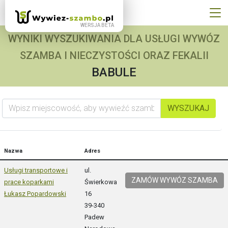
WYNIKI WYSZUKIWANIA DLA USŁUGI WYWÓZ
SZAMBA I NIECZYSTOŚCI ORAZ FEKALII
BABULE
Wpisz miejscowość, aby wywieźć szambo
WYSZUKAJ
Nazwa
Adres
Usługi transportowe i
ul.
ZAMÓW WYWÓZ SZAMBA
prace koparkami
Świerkowa
Łukasz Popardowski
16
39-340
Padew