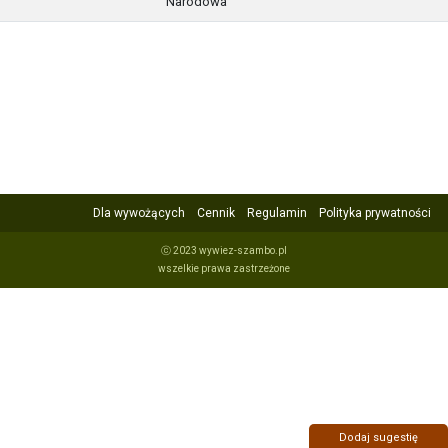
Narodowa
Dla wywożących
Cennik
Regulamin
Polityka prywatności
ⓒ 2023 wywiez-szambo.pl
wszelkie prawa zastrzeżone
Dodaj sugestię