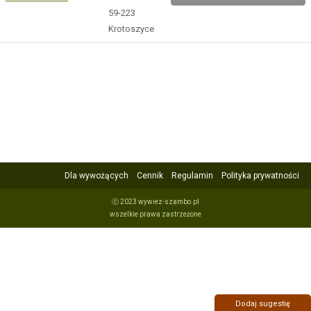
59-223
Krotoszyce
Dla wywożących
Cennik
Regulamin
Polityka prywatności
ⓒ 2023 wywiez-szambo.pl
wszelkie prawa zastrzeżone
Dodaj sugestię