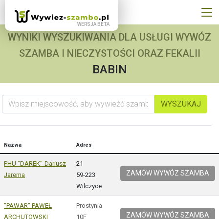
WYNIKI WYSZUKIWANIA DLA USŁUGI WYWÓZ
SZAMBA I NIECZYSTOŚCI ORAZ FEKALII
BABIN
Wpisz miejscowość, aby wywieźć szambo
WYSZUKAJ
Nazwa
Adres
PHU "DAREK"-Dariusz
21
ZAMÓW WYWÓZ SZAMBA
Jarema
59-223
Wilczyce
"PAWAR" PAWEŁ
Prostynia
ZAMÓW WYWÓZ SZAMBA
ARCHUTOWSKI
10F