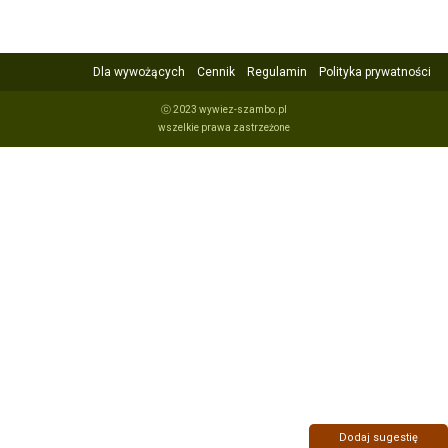
Dla wywożących
Cennik
Regulamin
Polityka prywatności
ⓒ 2023 wywiez-szambo.pl
wszelkie prawa zastrzeżone
Dodaj sugestię