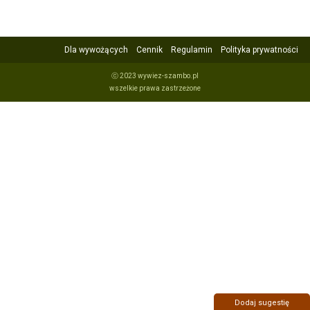
Dla wywożących
Cennik
Regulamin
Polityka prywatności
ⓒ 2023 wywiez-szambo.pl
wszelkie prawa zastrzeżone
Dodaj sugestię