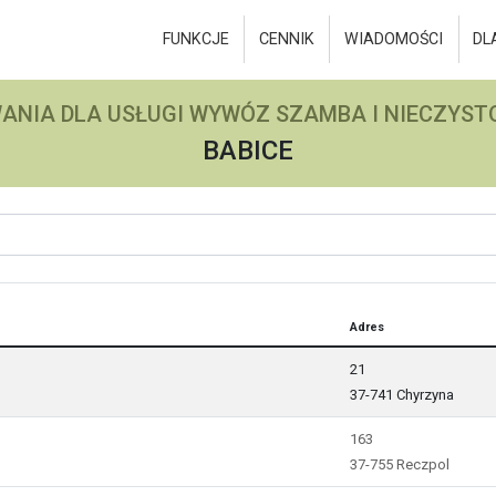
FUNKCJE
CENNIK
WIADOMOŚCI
DL
ANIA DLA USŁUGI WYWÓZ SZAMBA I NIECZYSTO
BABICE
Adres
21
37-741 Chyrzyna
163
37-755 Reczpol