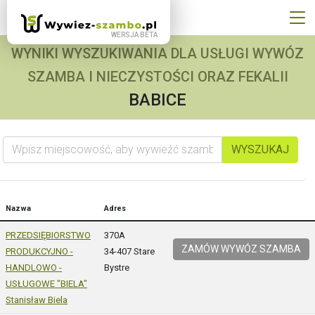
WYNIKI WYSZUKIWANIA DLA USŁUGI WYWÓZ
SZAMBA I NIECZYSTOŚCI ORAZ FEKALII
BABICE
Wpisz miejscowość, aby wywieźć szambo
WYSZUKAJ
Nazwa
Adres
PRZEDSIĘBIORSTWO
370A
ZAMÓW WYWÓZ SZAMBA
PRODUKCYJNO -
34-407 Stare
HANDLOWO -
Bystre
USŁUGOWE "BIELA"
Stanisław Biela