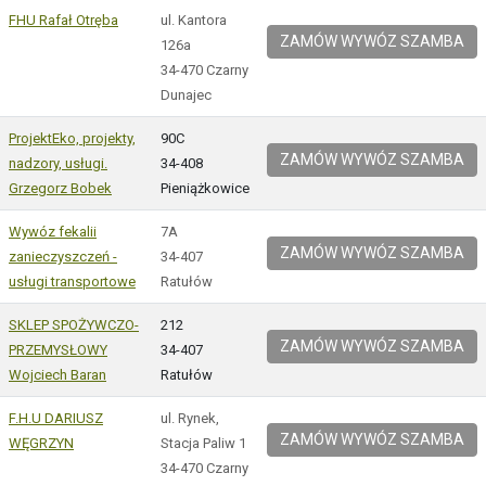
FHU Rafał Otręba
ul. Kantora
ZAMÓW WYWÓZ SZAMBA
126a
34-470 Czarny
Dunajec
ProjektEko, projekty,
90C
ZAMÓW WYWÓZ SZAMBA
nadzory, usługi.
34-408
Grzegorz Bobek
Pieniążkowice
Wywóz fekalii
7A
ZAMÓW WYWÓZ SZAMBA
zanieczyszczeń -
34-407
usługi transportowe
Ratułów
SKLEP SPOŻYWCZO-
212
ZAMÓW WYWÓZ SZAMBA
PRZEMYSŁOWY
34-407
Wojciech Baran
Ratułów
F.H.U DARIUSZ
ul. Rynek,
ZAMÓW WYWÓZ SZAMBA
WĘGRZYN
Stacja Paliw 1
34-470 Czarny