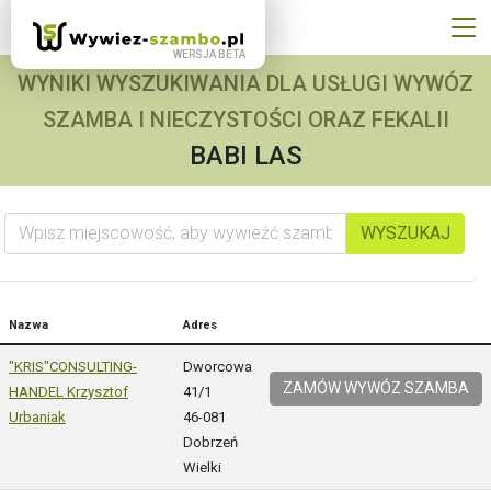
WYNIKI WYSZUKIWANIA DLA USŁUGI WYWÓZ
SZAMBA I NIECZYSTOŚCI ORAZ FEKALII
BABI LAS
Wpisz miejscowość, aby wywieźć szambo
WYSZUKAJ
Nazwa
Adres
"KRIS"CONSULTING-
Dworcowa
ZAMÓW WYWÓZ SZAMBA
HANDEL Krzysztof
41/1
Urbaniak
46-081
Dobrzeń
Wielki