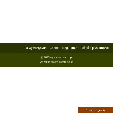
Dla wywożących
Cennik
Regulamin
Polityka prywatności
ⓒ 2023 wywiez-szambo.pl
wszelkie prawa zastrzeżone
Dodaj sugestię