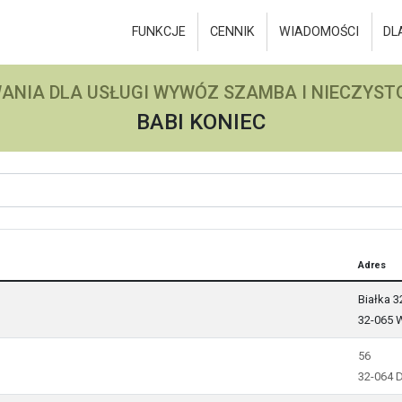
FUNKCJE
CENNIK
WIADOMOŚCI
DL
ANIA DLA USŁUGI WYWÓZ SZAMBA I NIECZYSTO
BABI KONIEC
Adres
Białka 3
32-065 
56
32-064 