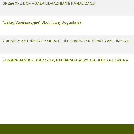
GRZEGORZ DOMAGAŁA UDRAŻNIANIE KANALIZACJI
"Usługi Asenizacyjne" Skotniczny Bogusława
ZBIGNIEW ANTOŃCZYK ZAKŁAD USŁUGOWO-HANDLOWY - ANTOŃCZYK
ZOMAPA JANUSZ STARZYCKI, BARBARA STARZYCKA SPÓŁKA CYWILNA