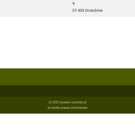
9
37-455 Orzechów
ⓒ 2023 wywiez-szambo.pl
wszelkie prawa zastrzeżone