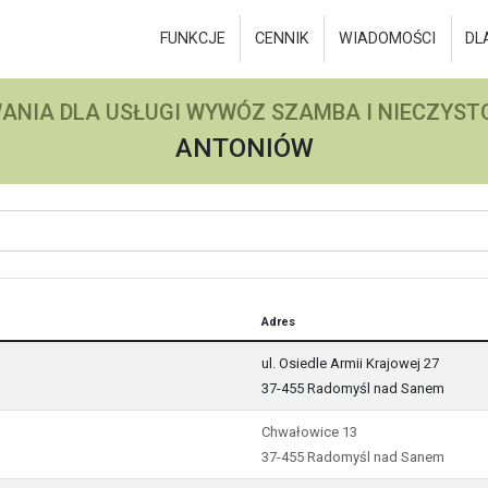
FUNKCJE
CENNIK
WIADOMOŚCI
DL
ANIA DLA USŁUGI WYWÓZ SZAMBA I NIECZYSTO
ANTONIÓW
Adres
ul. Osiedle Armii Krajowej 27
37-455 Radomyśl nad Sanem
Chwałowice 13
37-455 Radomyśl nad Sanem