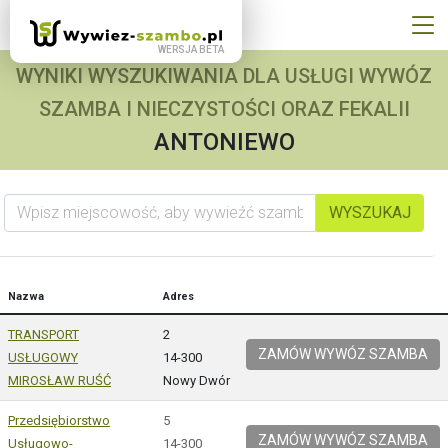
WYNIKI WYSZUKIWANIA DLA USŁUGI WYWÓZ
SZAMBA I NIECZYSTOŚCI ORAZ FEKALII
ANTONIEWO
Wpisz miejscowość, aby wywieźć szambo
WYSZUKAJ
Nazwa
Adres
TRANSPORT
2
ZAMÓW WYWÓZ SZAMBA
USŁUGOWY
14-300
MIROSŁAW RUŚĆ
Nowy Dwór
Przedsiębiorstwo
5
ZAMÓW WYWÓZ SZAMBA
Usługowo-
14-300