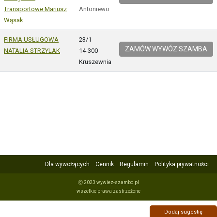
Transportowe Mariusz
Antoniewo
Wąsak
FIRMA USŁUGOWA
23/1
ZAMÓW WYWÓZ SZAMBA
NATALIA STRZYLAK
14-300
Kruszewnia
Dla wywożących
Cennik
Regulamin
Polityka prywatności
ⓒ 2023 wywiez-szambo.pl
wszelkie prawa zastrzeżone
Dodaj sugestię