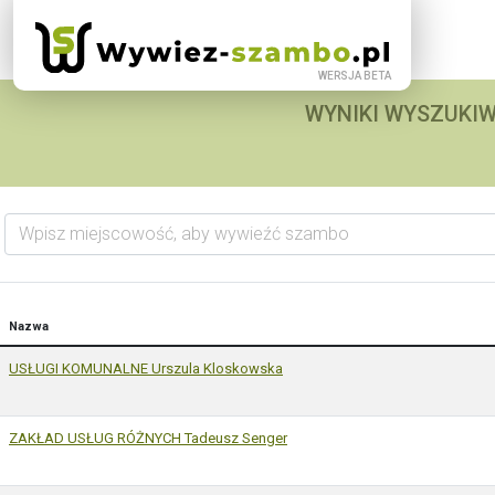
WYNIKI WYSZUKIW
Wpisz miejscowość, aby wywieźć szambo
Nazwa
USŁUGI KOMUNALNE Urszula Kloskowska
ZAKŁAD USŁUG RÓŻNYCH Tadeusz Senger