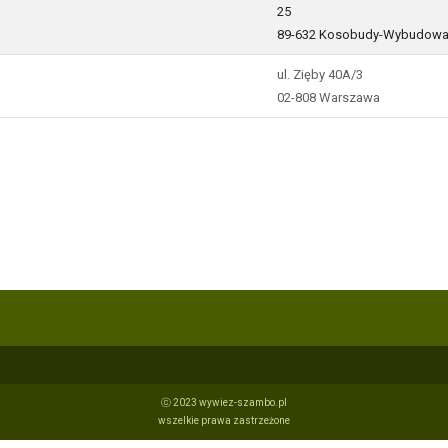
25
89-632 Kosobudy-Wybudowa
ul. Zięby 40A/3
02-808 Warszawa
ⓒ 2023 wywiez-szambo.pl
wszelkie prawa zastrzeżone