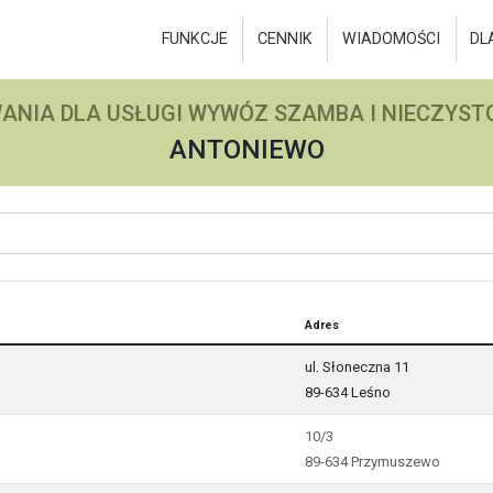
FUNKCJE
CENNIK
WIADOMOŚCI
DL
ANIA DLA USŁUGI WYWÓZ SZAMBA I NIECZYSTO
ANTONIEWO
Adres
ul. Słoneczna 11
89-634 Leśno
10/3
89-634 Przymuszewo