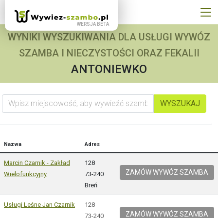
WYNIKI WYSZUKIWANIA DLA USŁUGI WYWÓZ
SZAMBA I NIECZYSTOŚCI ORAZ FEKALII
ANTONIEWKO
Wpisz miejscowość, aby wywieźć szambo
WYSZUKAJ
Nazwa
Adres
Marcin Czarnik - Zakład
128
ZAMÓW WYWÓZ SZAMBA
Wielofunkcyjny
73-240
Breń
Usługi Leśne Jan Czarnik
128
ZAMÓW WYWÓZ SZAMBA
73-240