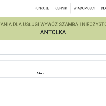
FUNKCJE
CENNIK
WIADOMOŚCI
DL
ANIA DLA USŁUGI WYWÓZ SZAMBA I NIECZYSTO
ANTOLKA
Adres