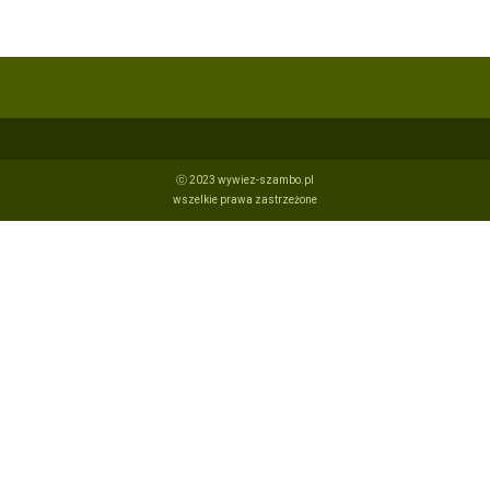
ⓒ 2023 wywiez-szambo.pl
wszelkie prawa zastrzeżone