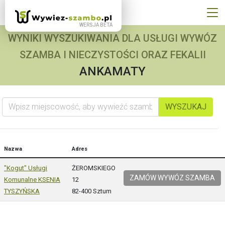
WYNIKI WYSZUKIWANIA DLA USŁUGI WYWÓZ
SZAMBA I NIECZYSTOŚCI ORAZ FEKALII
ANKAMATY
Wpisz miejscowość, aby wywieźć szambo
WYSZUKAJ
Nazwa
Adres
"Kogut" Usługi
ŻEROMSKIEGO
ZAMÓW WYWÓZ SZAMBA
Komunalne KSENIA
12
TYSZYŃSKA
82-400 Sztum