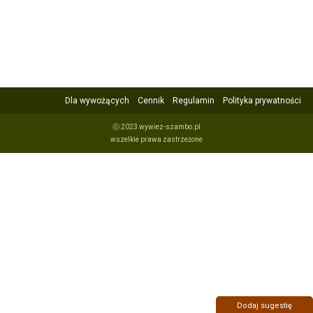
Dla wywożących
Cennik
Regulamin
Polityka prywatności
ⓒ 2023 wywiez-szambo.pl
wszelkie prawa zastrzeżone
Dodaj sugestię