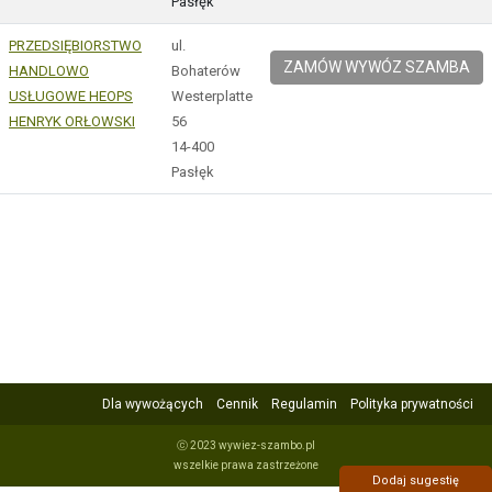
Pasłęk
PRZEDSIĘBIORSTWO
ul.
ZAMÓW WYWÓZ SZAMBA
HANDLOWO
Bohaterów
USŁUGOWE HEOPS
Westerplatte
HENRYK ORŁOWSKI
56
14-400
Pasłęk
Dla wywożących
Cennik
Regulamin
Polityka prywatności
ⓒ 2023 wywiez-szambo.pl
wszelkie prawa zastrzeżone
Dodaj sugestię