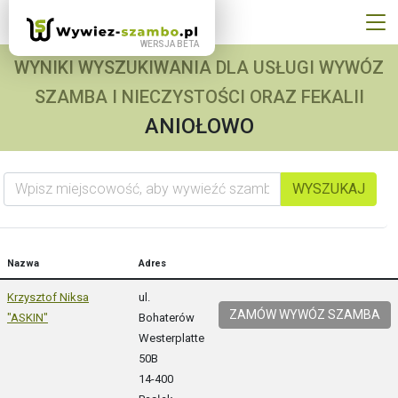
WYNIKI WYSZUKIWANIA DLA USŁUGI WYWÓZ
SZAMBA I NIECZYSTOŚCI ORAZ FEKALII
ANIOŁOWO
Wpisz miejscowość, aby wywieźć szambo
WYSZUKAJ
Nazwa
Adres
Krzysztof Niksa
ul.
ZAMÓW WYWÓZ SZAMBA
"ASKIN"
Bohaterów
Westerplatte
50B
14-400