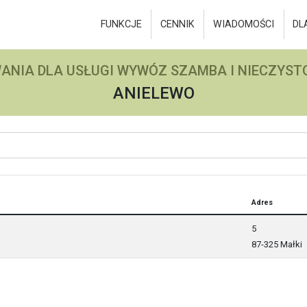
FUNKCJE
CENNIK
WIADOMOŚCI
DL
ANIA DLA USŁUGI WYWÓZ SZAMBA I NIECZYSTO
ANIELEWO
Adres
5
87-325 Małki