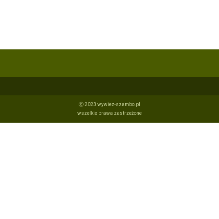
ⓒ 2023 wywiez-szambo.pl
wszelkie prawa zastrzeżone