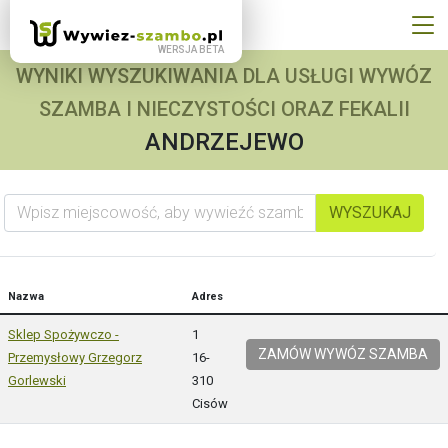
WYNIKI WYSZUKIWANIA DLA USŁUGI WYWÓZ
SZAMBA I NIECZYSTOŚCI ORAZ FEKALII
ANDRZEJEWO
Wpisz miejscowość, aby wywieźć szambo
WYSZUKAJ
Nazwa
Adres
Sklep Spożywczo -
1
ZAMÓW WYWÓZ SZAMBA
Przemysłowy Grzegorz
16-
Gorlewski
310
Cisów