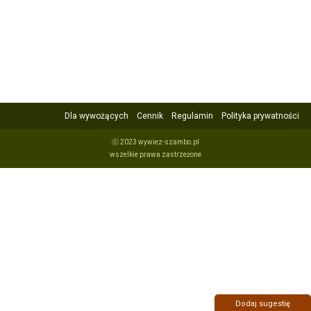
Dla wywożących
Cennik
Regulamin
Polityka prywatności
ⓒ 2023 wywiez-szambo.pl
wszelkie prawa zastrzeżone
Dodaj sugestię