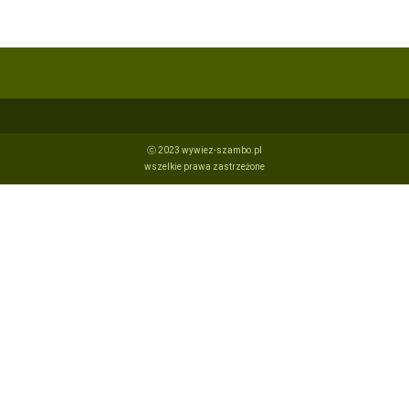
ⓒ 2023 wywiez-szambo.pl
wszelkie prawa zastrzeżone