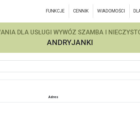
FUNKCJE
CENNIK
WIADOMOŚCI
DL
ANIA DLA USŁUGI WYWÓZ SZAMBA I NIECZYSTO
ANDRYJANKI
Adres