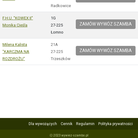
Radkowice
F.H.U. "KOWEX II"
1G
ZAMÓW WYWÓZ SZAMBA
Monika Cieśla
27-225
Łomno
Milena Kalista
21A
ZAMÓW WYWÓZ SZAMBA
"KARCZMA NA
27-225
ROZDROŻU"
Trzeszków
Dla wywożących
Cennik
Regulamin
Polityka prywatności
ⓒ 2023 wywiez-szambo.pl