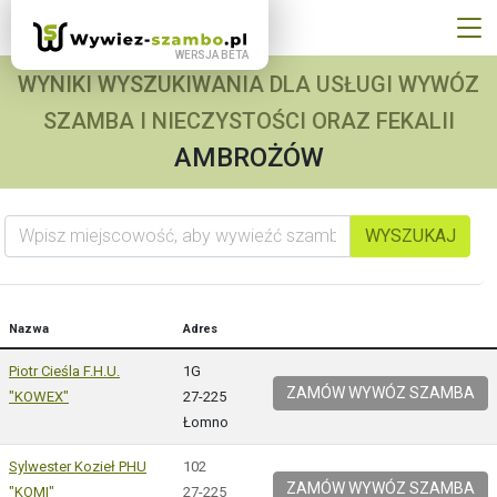
WYNIKI WYSZUKIWANIA DLA USŁUGI WYWÓZ
SZAMBA I NIECZYSTOŚCI ORAZ FEKALII
AMBROŻÓW
Wpisz miejscowość, aby wywieźć szambo
WYSZUKAJ
Nazwa
Adres
Piotr Cieśla F.H.U.
1G
ZAMÓW WYWÓZ SZAMBA
"KOWEX"
27-225
Łomno
Sylwester Kozieł PHU
102
ZAMÓW WYWÓZ SZAMBA
"KOMI"
27-225