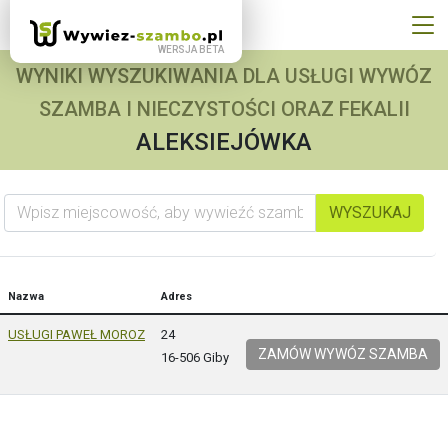
WYNIKI WYSZUKIWANIA DLA USŁUGI WYWÓZ
SZAMBA I NIECZYSTOŚCI ORAZ FEKALII
ALEKSIEJÓWKA
Wpisz miejscowość, aby wywieźć szambo
WYSZUKAJ
Nazwa
Adres
USŁUGI PAWEŁ MOROZ
24
ZAMÓW WYWÓZ SZAMBA
16-506 Giby