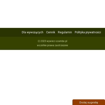
Dla wywożących
Cennik
Regulamin
Polityka prywatności
ⓒ 2023 wywiez-szambo.pl
wszelkie prawa zastrzeżone
Dodaj sugestię