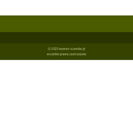
ⓒ 2023 wywiez-szambo.pl
wszelkie prawa zastrzeżone