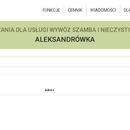
FUNKCJE
CENNIK
WIADOMOŚCI
DL
ANIA DLA USŁUGI WYWÓZ SZAMBA I NIECZYSTO
ALEKSANDRÓWKA
Adres