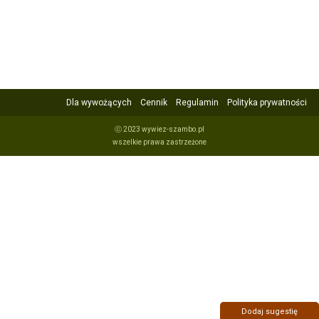
Dla wywożących
Cennik
Regulamin
Polityka prywatności
ⓒ 2023 wywiez-szambo.pl
wszelkie prawa zastrzeżone
Dodaj sugestię