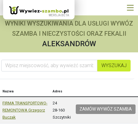
WYNIKI WYSZUKIWANIA DLA USŁUGI WYWÓZ
SZAMBA I NIECZYSTOŚCI ORAZ FEKALII
ALEKSANDRÓW
Wpisz miejscowość, aby wywieźć szambo
WYSZUKAJ
Nazwa
Adres
FIRMA TRANSPORTOWO-
24
ZAMÓW WYWÓZ SZAMBA
REMONTOWA Grzegorz
28-160
Buczak
Szczytniki