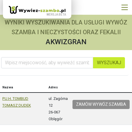
WYNIKI WYSZUKIWANIA DLA USŁUGI WYWÓZ
SZAMBA I NIECZYSTOŚCI ORAZ FEKALII
AKWIZGRAN
Wpisz miejscowość, aby wywieźć szambo
WYSZUKAJ
Nazwa
Adres
P.U.H. TOMBUD
ul. Zagórna
ZAMÓW WYWÓZ SZAMBA
TOMASZ DUDEK
12
26-067
Oblęgór