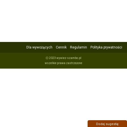
Dla wywożących
Cennik
Regulamin
Polityka prywatności
ⓒ 2023 wywiez-szambo.pl
wszelkie prawa zastrzeżone
Dodaj sugestię