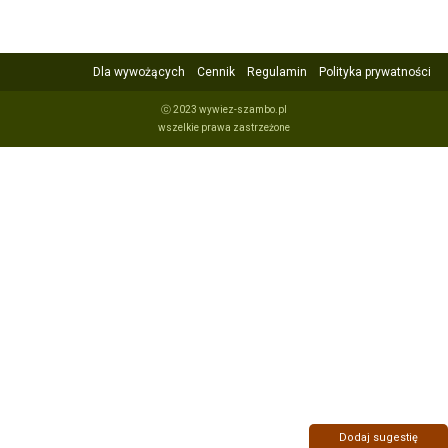
Dla wywożących
Cennik
Regulamin
Polityka prywatności
ⓒ 2023 wywiez-szambo.pl
wszelkie prawa zastrzeżone
Dodaj sugestię