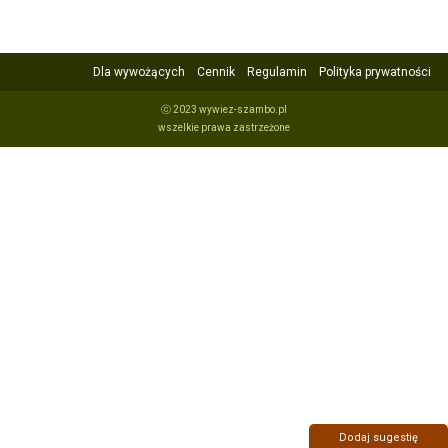
Dla wywożących
Cennik
Regulamin
Polityka prywatności
ⓒ 2023 wywiez-szambo.pl
wszelkie prawa zastrzeżone
Dodaj sugestię