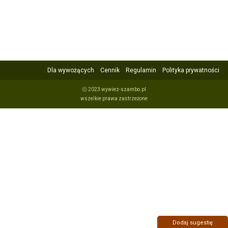
Dla wywożących
Cennik
Regulamin
Polityka prywatności
ⓒ 2023 wywiez-szambo.pl
wszelkie prawa zastrzeżone
Dodaj sugestię