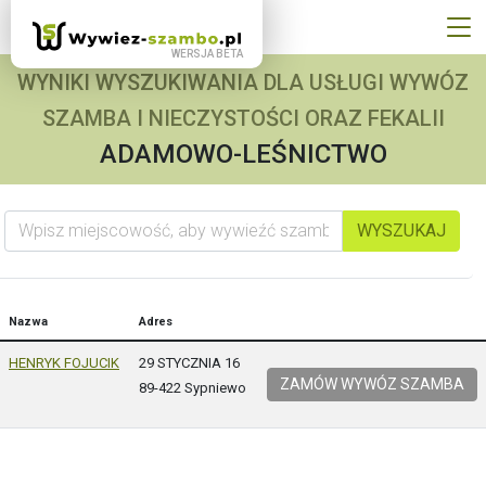
WYNIKI WYSZUKIWANIA DLA USŁUGI WYWÓZ
SZAMBA I NIECZYSTOŚCI ORAZ FEKALII
ADAMOWO-LEŚNICTWO
Wpisz miejscowość, aby wywieźć szambo
WYSZUKAJ
Nazwa
Adres
HENRYK FOJUCIK
29 STYCZNIA 16
ZAMÓW WYWÓZ SZAMBA
89-422 Sypniewo