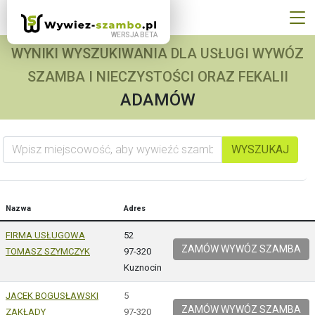
WYNIKI WYSZUKIWANIA DLA USŁUGI WYWÓZ
SZAMBA I NIECZYSTOŚCI ORAZ FEKALII
ADAMÓW
Wpisz miejscowość, aby wywieźć szambo
WYSZUKAJ
Nazwa
Adres
FIRMA USŁUGOWA
52
ZAMÓW WYWÓZ SZAMBA
TOMASZ SZYMCZYK
97-320
Kuznocin
JACEK BOGUSŁAWSKI
5
ZAMÓW WYWÓZ SZAMBA
ZAKŁADY
97-320