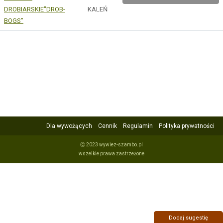
DROBIARSKIE"DROB-
KALEŃ
BOGS"
Dla wywożących
Cennik
Regulamin
Polityka prywatności
ⓒ 2023 wywiez-szambo.pl
wszelkie prawa zastrzeżone
Dodaj sugestię