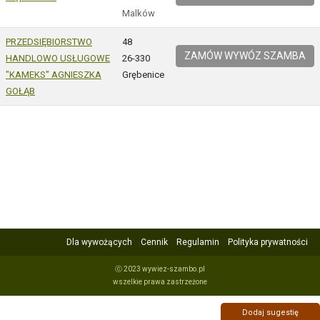
Malków
PRZEDSIĘBIORSTWO
48
ZAMÓW WYWÓZ SZAMBA
HANDLOWO USŁUGOWE
26-330
"KAMEKS" AGNIESZKA
Grębenice
GOŁĄB
Dla wywożących
Cennik
Regulamin
Polityka prywatności
ⓒ 2023 wywiez-szambo.pl
wszelkie prawa zastrzeżone
Dodaj sugestię