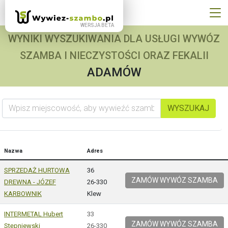
WYNIKI WYSZUKIWANIA DLA USŁUGI WYWÓZ
SZAMBA I NIECZYSTOŚCI ORAZ FEKALII
ADAMÓW
Wpisz miejscowość, aby wywieźć szambo
WYSZUKAJ
Nazwa
Adres
SPRZEDAŻ HURTOWA
36
ZAMÓW WYWÓZ SZAMBA
DREWNA - JÓZEF
26-330
KARBOWNIK
Klew
INTERMETAL Hubert
33
ZAMÓW WYWÓZ SZAMBA
Stępniewski
26-330