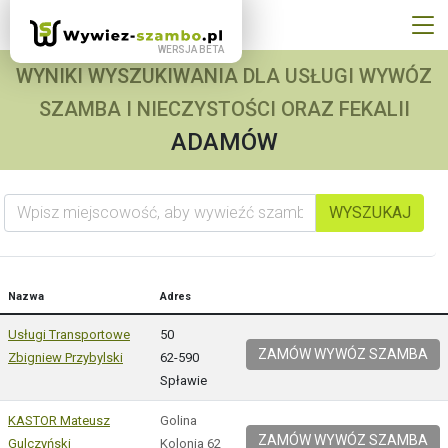
WYNIKI WYSZUKIWANIA DLA USŁUGI WYWÓZ
SZAMBA I NIECZYSTOŚCI ORAZ FEKALII
ADAMÓW
Wpisz miejscowość, aby wywieźć szambo
WYSZUKAJ
Nazwa
Adres
Usługi Transportowe
50
ZAMÓW WYWÓZ SZAMBA
Zbigniew Przybylski
62-590
Spławie
KASTOR Mateusz
Golina
ZAMÓW WYWÓZ SZAMBA
Gulczyński
Kolonia 62