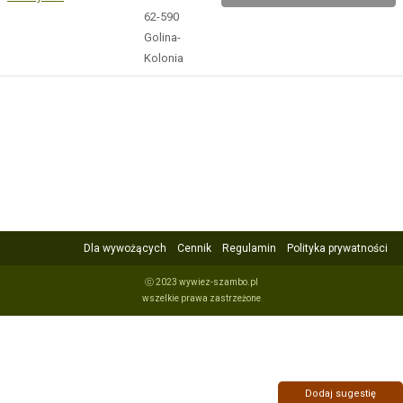
62-590
Golina-
Kolonia
Dla wywożących
Cennik
Regulamin
Polityka prywatności
ⓒ 2023 wywiez-szambo.pl
wszelkie prawa zastrzeżone
Dodaj sugestię