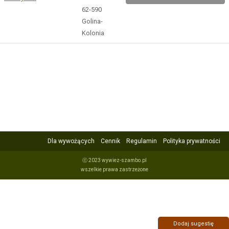
62-590
Golina-
Kolonia
Dla wywożących
Cennik
Regulamin
Polityka prywatności
ⓒ 2023 wywiez-szambo.pl
wszelkie prawa zastrzeżone
Dodaj sugestię