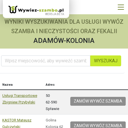
WYNIKI WYSZUKIWANIA DLA USŁUGI WYWÓZ
SZAMBA I NIECZYSTOŚCI ORAZ FEKALII
ADAMÓW-KOLONIA
Wpisz miejscowość, aby wywieźć szambo
WYSZUKAJ
Nazwa
Adres
Usługi Transportowe
50
ZAMÓW WYWÓZ SZAMBA
Zbigniew Przybylski
62-590
Spławie
KASTOR Mateusz
Golina
ZAMÓW WYWÓZ SZAMBA
Gulczyński
Kolonia 62