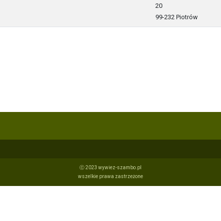
20
99-232 Piotrów
ⓒ 2023 wywiez-szambo.pl
wszelkie prawa zastrzeżone