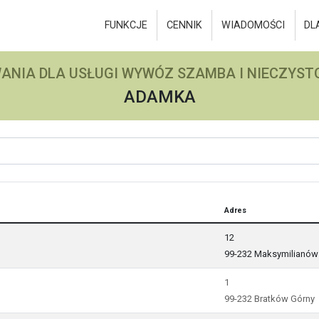
FUNKCJE
CENNIK
WIADOMOŚCI
DL
ANIA DLA USŁUGI WYWÓZ SZAMBA I NIECZYSTO
ADAMKA
Adres
12
99-232 Maksymilianów
1
99-232 Bratków Górny