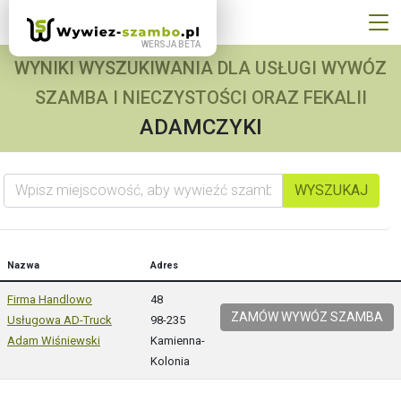
WYNIKI WYSZUKIWANIA DLA USŁUGI WYWÓZ
SZAMBA I NIECZYSTOŚCI ORAZ FEKALII
ADAMCZYKI
Wpisz miejscowość, aby wywieźć szambo
WYSZUKAJ
Nazwa
Adres
Firma Handlowo
48
ZAMÓW WYWÓZ SZAMBA
Usługowa AD-Truck
98-235
Adam Wiśniewski
Kamienna-
Kolonia