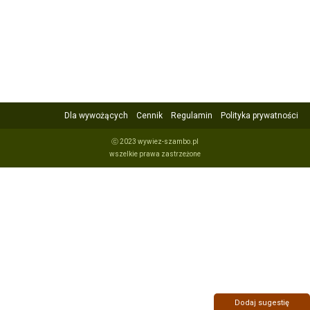
Dla wywożących
Cennik
Regulamin
Polityka prywatności
ⓒ 2023 wywiez-szambo.pl
wszelkie prawa zastrzeżone
Dodaj sugestię