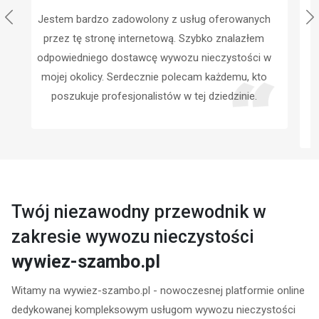
Korzystałem z tej strony internetowej podczas
zakupu szamba dla mojego domu. Z ogromną
radością mogę stwierdzić, że strona ta jest
świetnym miejscem dla osób poszukujących
rzetelnych informacji oraz sprawdzonych
dostawców.
Twój niezawodny przewodnik w
zakresie wywozu nieczystości
wywiez-szambo.pl
Witamy na
wywiez-szambo.pl - nowoczesnej platformie online
dedykowanej kompleksowym usługom wywozu nieczystości