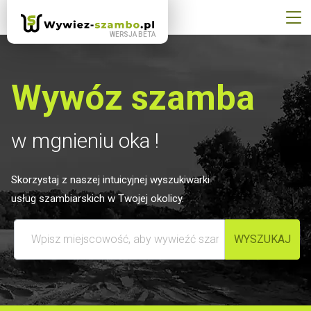
Wywóz szamba
w mgnieniu oka !
Skorzystaj z naszej intuicyjnej wyszukiwarki
usług szambiarskich w Twojej okolicy.
Wpisz miejscowość, aby wywieźć szambo
WYSZUKAJ